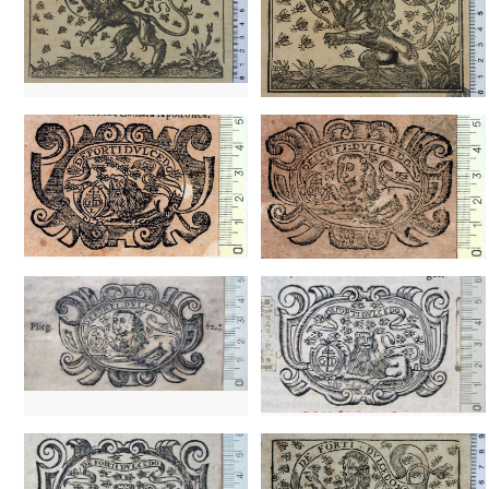
1635? - 1688
Madrid (Madrid)
1635? - 1688
Madrid (Madrid)
16
1639 - 1681
Alcalá de Henares (Madrid)
1639 - 1681
Alcalá de Henares (Mad
16
16
1560 - 1588
Lyon (France)
1696? - 1719
Geneva (Switzerlan
16
1635? - 1688
Madrid (Madrid)
1635? - 1688
Madrid (Madrid)
16
1727 - 1781
Geneva (Switzerland
1639 - 1681
Alcalá de Henares (Madrid)
1639 - 1681
Alcalá de Henares (Mad
16
1728 - 1781
Lyon (France)
1637 - 1667
Madrid (Madrid)
1637 - 1638?
Segovia (Castilla y León)
1657 - 1698
Lyon (France)