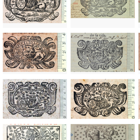
35? - 1688
Madrid (Madrid)
1635? - 1688
Madrid (Madrid)
1635
rid)
39 - 1681
Alcalá de Henares (Madrid)
1639 - 1681
Alcalá de Henares (Madri
1639
1635? - 1688
Madrid (Madrid)
1635
35? - 1688
Madrid (Madrid)
1639 - 1681
Alcalá de Henares (Madri
d)
1639
39 - 1681
Alcalá de Henares (Madrid)
35? - 1688
Madrid (Madrid)
1635? - 1688
Madrid (Madrid)
1635
)
rid)
39 - 1681
Alcalá de Henares (Madrid)
1639 - 1681
Alcalá de Henares (Madri
1639
1746? - 1759?
Antwerp (Belgium)
1680 - 1694
Lyon (France)