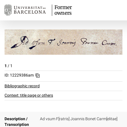
Former
owners
1
/
1
ID: 12229386am
Bibliographic record
Context: title page or others
Description /
Ad vsum F[ratris] Joannis Bonet Carm[elitae]
Transcription