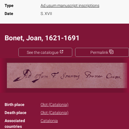
Type
Ad usum manuscript inscriptions
Date
S. XVII
Bonet, Joan, 1621-1691
See the catalogue
Permalink
Birth place
Olot (Catalonia)
Death place
Olot (Catalonia)
Associated
Catalonia
countries