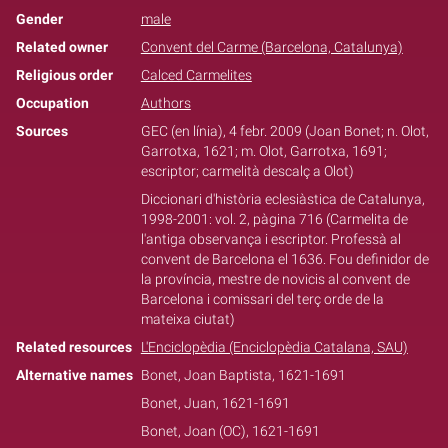
Gender
male
Related owner
Convent del Carme (Barcelona, Catalunya)
Religious order
Calced Carmelites
Occupation
Authors
Sources
GEC (en línia), 4 febr. 2009 (Joan Bonet; n. Olot,
Garrotxa, 1621; m. Olot, Garrotxa, 1691;
escriptor; carmelità descalç a Olot)
Diccionari d'història eclesiàstica de Catalunya,
1998-2001: vol. 2, pàgina 716 (Carmelita de
l'antiga observança i escriptor. Professà al
convent de Barcelona el 1636. Fou definidor de
la província, mestre de novicis al convent de
Barcelona i comissari del terç orde de la
mateixa ciutat)
Related resources
L'Enciclopèdia (Enciclopèdia Catalana, SAU)
Alternative names
Bonet, Joan Baptista, 1621-1691
Bonet, Juan, 1621-1691
Bonet, Joan (OC), 1621-1691