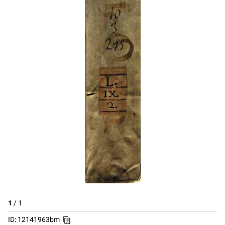
1
/
1
ID: 12141963bm