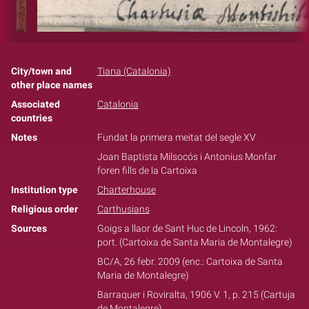
City/town and
Tiana (Catalonia)
other place names
Associated
Catalonia
countries
Notes
Fundat la primera meitat del segle XV
Joan Baptista Milsocós i Antonius Monfar
foren fills de la Cartoixa
Institution type
Charterhouse
Religious order
Carthusians
Sources
Goigs a llaor de Sant Huc de Lincoln, 1962:
port. (Cartoixa de Santa Maria de Montalegre)
BC/A, 26 febr. 2009 (enc.: Cartoixa de Santa
Maria de Montalegre)
Barraquer i Roviralta, 1906 V. 1, p. 215 (Cartuja
de Montalegre)