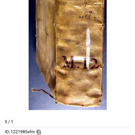
1
/
1
ID: 1221985xfm