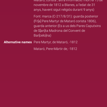
Mataró, corista ; altra informació: mort el 15 de
novembre de 1812 a Blanes, a l'edat de 31
anys, havent sigut religiós durant 9 anys)
Font: marca (C-217/8/31): guarda posterior
(Fr[a] Pere Martyr de Mataró corista 1806),
guarda anterior (Es a us dels Pares Caputxins
de S[an]ta Madrona del Convent de
Bar[celo]na)
Alternative names
Pere Martyr, de Mataró, -1812
Mataró, Pere-Màrtir de, -1812