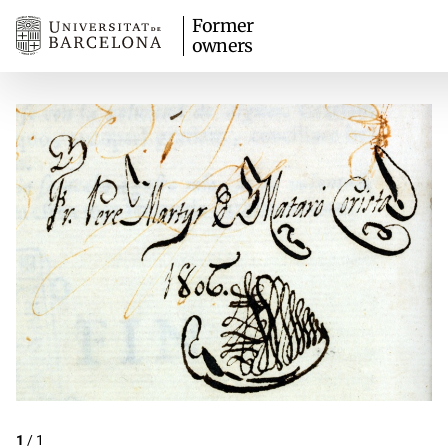
Former
owners
1
/
1