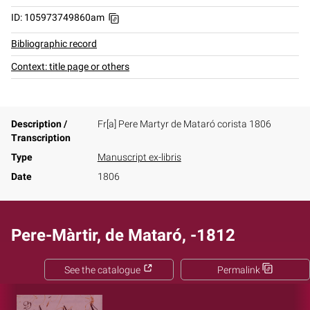
ID: 105973749860am
Bibliographic record
Context: title page or others
Description /
Fr[a] Pere Martyr de Mataró corista 1806
Transcription
Type
Manuscript ex-libris
Date
1806
Pere-Màrtir, de Mataró, -1812
See the catalogue
Permalink