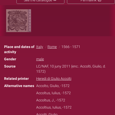
See the catalogue
Permalink
Place and dates of
Italy
Rome
1566 - 1571
activity
Gender
male
Source
LC/NAF, 10 juny 2011 (enc.: Accolti, Giulio, d.
1572)
Related printer
Heredi di Giulio Accolti
Alternative names
Accolto, Giulio, -1572
Accoltus, Iulius, -1572
Accoltus, J., -1572
Accoltius, Iulius, -1572
Accolti, Giulio