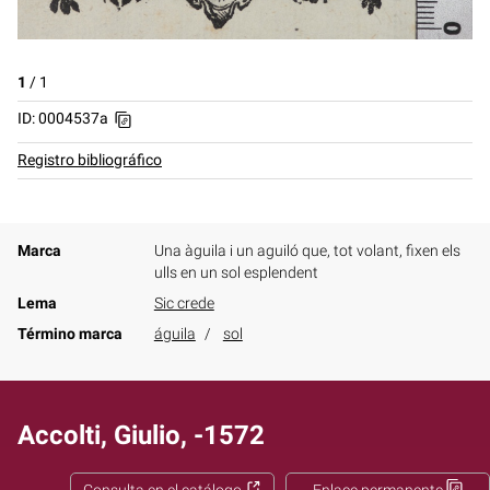
1
/
1
ID: 0004537a
Registro bibliográfico
Marca
Una àguila i un aguiló que, tot volant, fixen els
ulls en un sol esplendent
Lema
Sic crede
Término marca
águila
sol
Accolti, Giulio, -1572