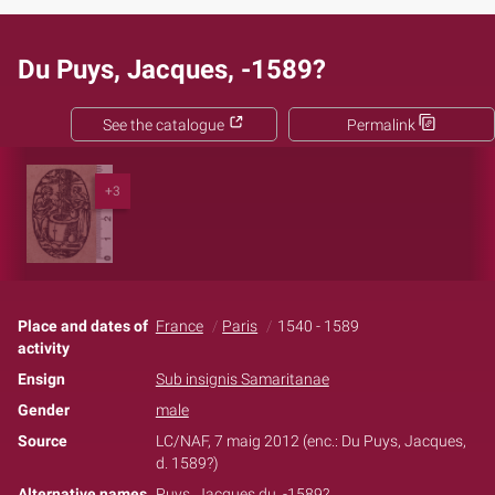
Du Puys, Jacques, -1589?
See the catalogue
Permalink
+3
Place and dates of
France
Paris
1540 - 1589
activity
Ensign
Sub insignis Samaritanae
Gender
male
Source
LC/NAF, 7 maig 2012 (enc.: Du Puys, Jacques,
d. 1589?)
Alternative names
Puys, Jacques du, -1589?