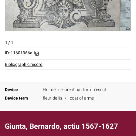
1
/
1
ID: 11601966a
Bibliographic record
Device
Flor de lis Florentina dins un escut
Device term
fleur-de-lis
coat of arms
Giunta, Bernardo, actiu 1567-1627