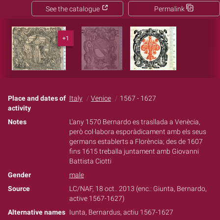
See the catalogue
Permalink
+1
Place and dates of
Italy
Venice
1567 - 1627
activity
Notes
L'any 1570 Bernardo es trasllada a Venècia,
però col·labora esporàdicament amb els seus
germans establerts a Florència; des de 1607
fins 1615 treballa juntament amb Giovanni
Battista Ciotti
Gender
male
Source
LC/NAF, 18 oct.. 2013 (enc.: Giunta, Bernardo,
active 1567-1627)
Alternative names
Iunta, Bernardus, actiu 1567-1627