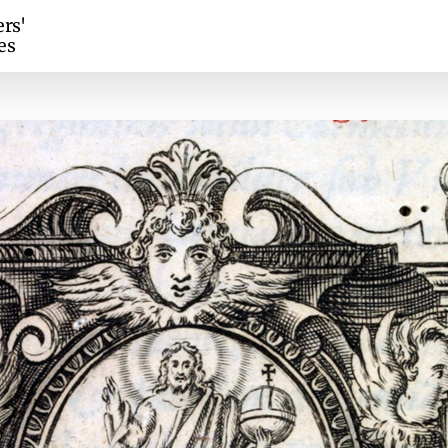
ers'
es