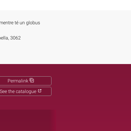
 mentre té un globus
ella, 3062
Permalink
See the catalogue