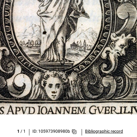
1
/
1
ID: 105973908980b
Bibliographic record