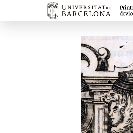
Print
devic