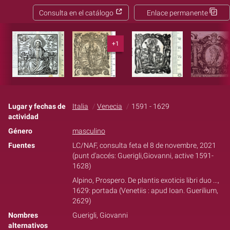
Consulta en el catálogo
Enlace permanente
+1
Lugar y fechas de
Italia
Venecia
1591 - 1629
actividad
Género
masculino
Fuentes
LC/NAF, consulta feta el 8 de novembre, 2021
(punt d'accés: Guerigli,Giovanni, active 1591-
1628)
Alpino, Prospero. De plantis exoticis libri duo ...,
1629: portada (Venetiis : apud Ioan. Guerilium,
2629)
Nombres
Guerigli, Giovanni
alternativos