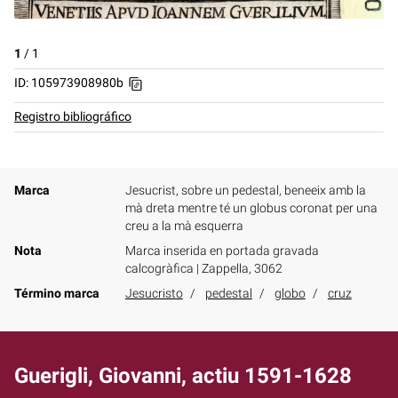
1
/
1
ID: 105973908980b
Registro bibliográfico
Marca
Jesucrist, sobre un pedestal, beneeix amb la
mà dreta mentre té un globus coronat per una
creu a la mà esquerra
Nota
Marca inserida en portada gravada
calcogràfica | Zappella, 3062
Término marca
Jesucristo
pedestal
globo
cruz
Guerigli, Giovanni, actiu 1591-1628