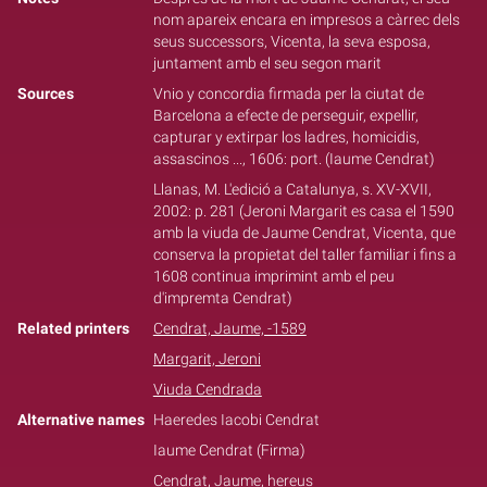
nom apareix encara en impresos a càrrec dels
seus successors, Vicenta, la seva esposa,
juntament amb el seu segon marit
Sources
Vnio y concordia firmada per la ciutat de
Barcelona a efecte de perseguir, expellir,
capturar y extirpar los ladres, homicidis,
assascinos ..., 1606: port. (Iaume Cendrat)
Llanas, M. L'edició a Catalunya, s. XV-XVII,
2002: p. 281 (Jeroni Margarit es casa el 1590
amb la viuda de Jaume Cendrat, Vicenta, que
conserva la propietat del taller familiar i fins a
1608 continua imprimint amb el peu
d'impremta Cendrat)
Related printers
Cendrat, Jaume, -1589
Margarit, Jeroni
Viuda Cendrada
Alternative names
Haeredes Iacobi Cendrat
Iaume Cendrat (Firma)
Cendrat, Jaume, hereus