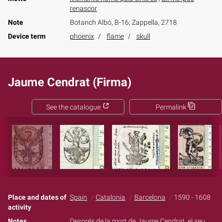
renascor
Note
Botanch Albó, B-16; Zappella, 2718
Device term
phoenix
flame
skull
Jaume Cendrat (Firma)
See the catalogue
Permalink
Place and dates of
Spain
Catalonia
Barcelona
1590 - 1608
activity
Notes
Després de la mort de Jaume Cendrat, el seu