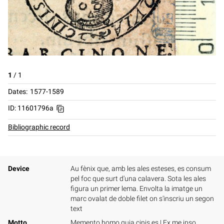
1
/
1
Dates
1577-1589
ID: 11601796a
Bibliographic record
Device
Au fènix que, amb les ales esteses, es consum
pel foc que surt d'una calavera. Sota les ales
figura un primer lema. Envolta la imatge un
marc ovalat de doble filet on s'inscriu un segon
text
Motto
Memento homo quia cinis es
|
Ex me ipso