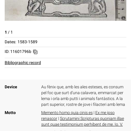
1
/
1
Dates
1583-1589
ID: 11601796b
Bibliographic record
Device
Au fènix que, amb les ales esteses, es consum
pel foc que surt d'una calavera, emmarcat per
lema i orla amb putti i animals fantàstics. A la
part superior, rostre de jove i filacteri amb lema
Motto
Memento homo quia cinis es
|
Ex me ipso
renascor
|
Scrutamini Scripturas quoniam illae
sunt quae testimonium perhibent de me. Io. V.