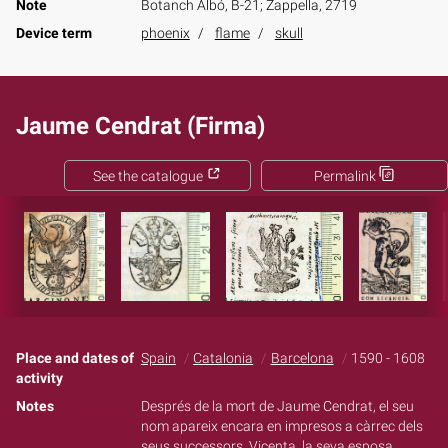
Note
Botanch Albó, B-21; Zappella, 2719
Device term
phoenix
flame
skull
Jaume Cendrat (Firma)
See the catalogue
Permalink
Place and dates of
Spain
Catalonia
Barcelona
1590 - 1608
activity
Notes
Després de la mort de Jaume Cendrat, el seu
nom apareix encara en impresos a càrrec dels
seus successors, Vicenta, la seva esposa,