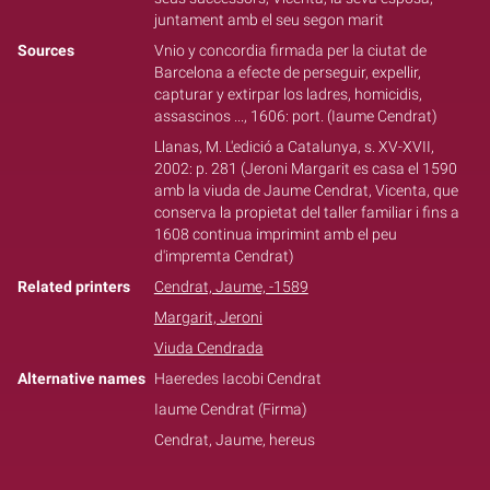
juntament amb el seu segon marit
Sources
Vnio y concordia firmada per la ciutat de
Barcelona a efecte de perseguir, expellir,
capturar y extirpar los ladres, homicidis,
assascinos ..., 1606: port. (Iaume Cendrat)
Llanas, M. L'edició a Catalunya, s. XV-XVII,
2002: p. 281 (Jeroni Margarit es casa el 1590
amb la viuda de Jaume Cendrat, Vicenta, que
conserva la propietat del taller familiar i fins a
1608 continua imprimint amb el peu
d'impremta Cendrat)
Related printers
Cendrat, Jaume, -1589
Margarit, Jeroni
Viuda Cendrada
Alternative names
Haeredes Iacobi Cendrat
Iaume Cendrat (Firma)
Cendrat, Jaume, hereus