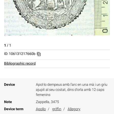
1
/
1
ID: 106131217660b
Bibliographic record
Device
Apol·lo dempeus amb l'arc en una mà i un griu
ajupit al seu costat, dins d'orla amb 12 caps
femenins
Note
Zappella, 3475
Device term
Apollo
griffin
Allegory