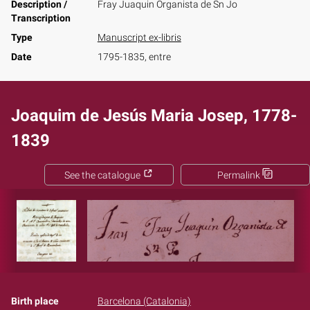
Description /
Fray Juaquin Organista de Sn Jo
Transcription
Type
Manuscript ex-libris
Date
1795-1835, entre
Joaquim de Jesús Maria Josep, 1778-
1839
See the catalogue
Permalink
Birth place
Barcelona (Catalonia)