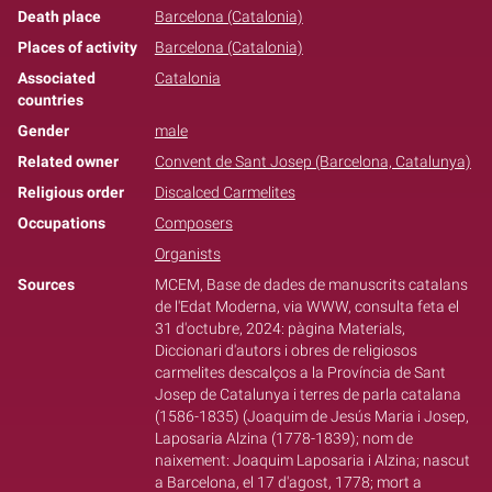
Death place
Barcelona (Catalonia)
Places of activity
Barcelona (Catalonia)
Associated
Catalonia
countries
Gender
male
Related owner
Convent de Sant Josep (Barcelona, Catalunya)
Religious order
Discalced Carmelites
Occupations
Composers
Organists
Sources
MCEM, Base de dades de manuscrits catalans
de l'Edat Moderna, via WWW, consulta feta el
31 d'octubre, 2024: pàgina Materials,
Diccionari d'autors i obres de religiosos
carmelites descalços a la Província de Sant
Josep de Catalunya i terres de parla catalana
(1586-1835) (Joaquim de Jesús Maria i Josep,
Laposaria Alzina (1778-1839); nom de
naixement: Joaquim Laposaria i Alzina; nascut
a Barcelona, el 17 d'agost, 1778; mort a