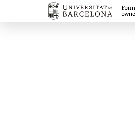
Form
owne