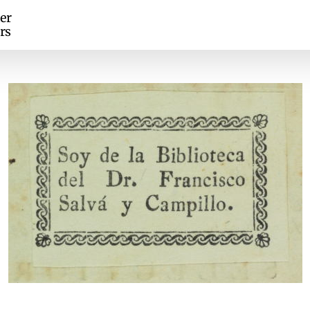
er
rs