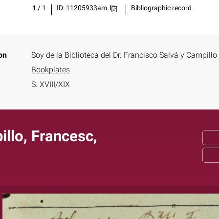
1
/
1
ID: 11205933am
Bibliographic record
on
Soy de la Biblioteca del Dr. Francisco Salvá y Campillo
Bookplates
S. XVIII/XIX
illo, Francesc,