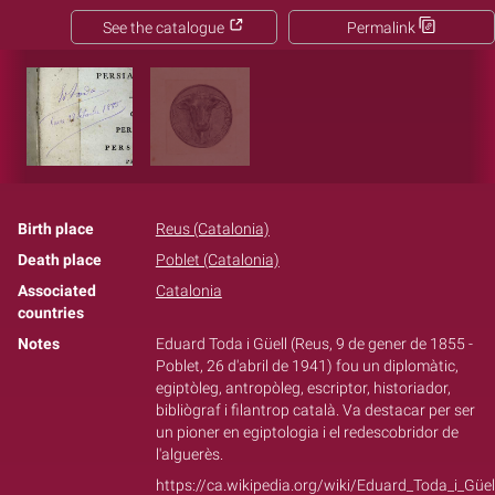
See the catalogue
Permalink
Birth place
Reus (Catalonia)
Death place
Poblet (Catalonia)
Associated
Catalonia
countries
Notes
Eduard Toda i Güell (Reus, 9 de gener de 1855 -
Poblet, 26 d'abril de 1941) fou un diplomàtic,
egiptòleg, antropòleg, escriptor, historiador,
bibliògraf i filantrop català. Va destacar per ser
un pioner en egiptologia i el redescobridor de
l'alguerès.
https://ca.wikipedia.org/wiki/Eduard_Toda_i_Güel