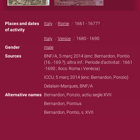
Places and dates
Italy
Rome
1661 - 1677?
of activity
Italy
Venice
1680 - 1690
Gender
male
Sources
BNF/A, 5 març 2014 (enc: Bernardon, Pontio
(16..-169.?); altra inf.: Període d'activitat : 1661
-1690 ; llocs: Roma i Venècia)
ICCU, 5 març 2014 (enc: Bernardon, Ponzio)
Delalain-Marques, BNF/A
Alternative names
Bernardon, Ponzio, actiu segle XVII
Bernardon, Pontius
Bernardon, Pontio, s. XVII