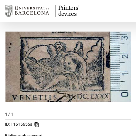
Printers'
devices
1
/
1
ID: 11615655a
Bibliographic record