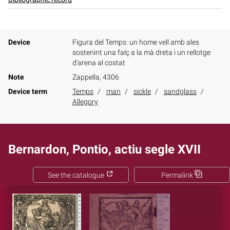
Device
Figura del Temps: un home vell amb ales
sostenint una falç a la mà dreta i un rellotge
d'arena al costat
Note
Zappella, 4306
Device term
Temps
man
sickle
sandglass
Allegory
Bernardon, Pontio, actiu segle XVII
See the catalogue
Permalink