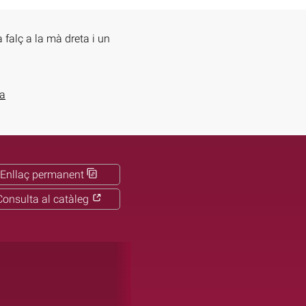
falç a la mà dreta i un
ia
Enllaç permanent
Consulta al catàleg