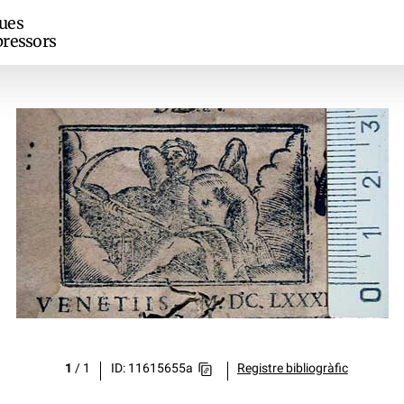
ues
ressors
1
/
1
ID: 11615655a
Registre bibliogràfic