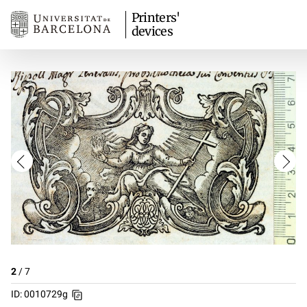
Printers'
devices
2
/
7
ID: 0010729g