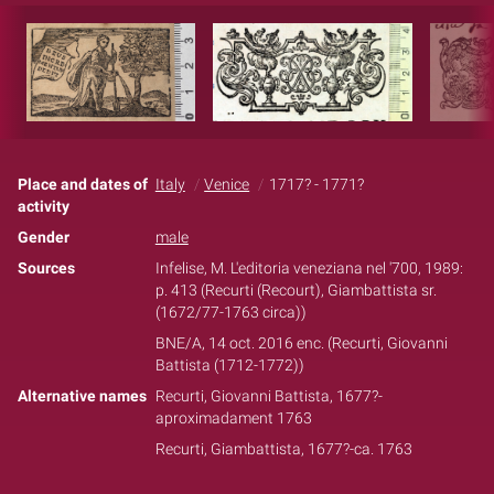
Place and dates of
Italy
Venice
1717? - 1771?
activity
Gender
male
Sources
Infelise, M. L'editoria veneziana nel '700, 1989:
p. 413 (Recurti (Recourt), Giambattista sr.
(1672/77-1763 circa))
BNE/A, 14 oct. 2016 enc. (Recurti, Giovanni
Battista (1712-1772))
Alternative names
Recurti, Giovanni Battista, 1677?-
aproximadament 1763
Recurti, Giambattista, 1677?-ca. 1763