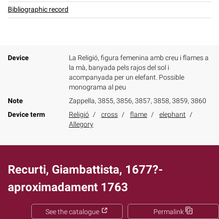
Bibliographic record
Device
La Religió, figura femenina amb creu i flames a
la mà, banyada pels rajos del sol i
acompanyada per un elefant. Possible
monograma al peu
Note
Zappella, 3855, 3856, 3857, 3858, 3859, 3860
Device term
Religió
cross
flame
elephant
Allegory
Recurti, Giambattista, 1677?-
aproximadament 1763
See the catalogue
Permalink