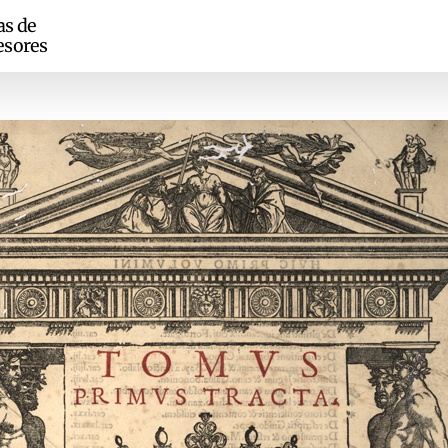
as de
esores