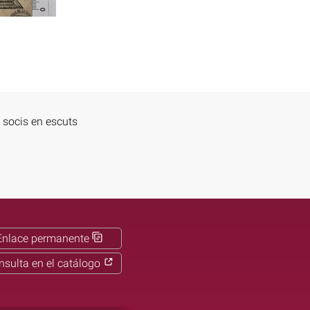
 socis en escuts
Enlace permanente
nsulta en el catálogo