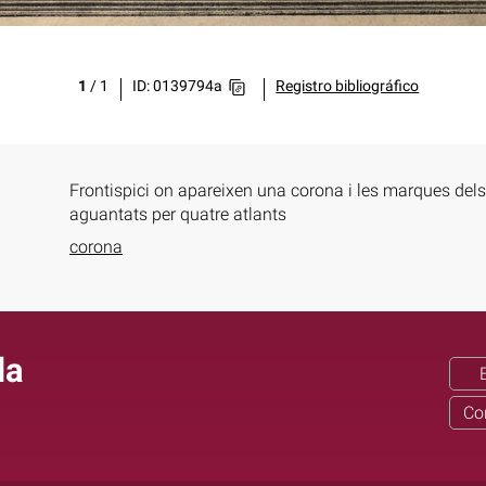
1
/
1
ID: 0139794a
Registro bibliográfico
Frontispici on apareixen una corona i les marques dels
aguantats per quatre atlants
corona
la
Co