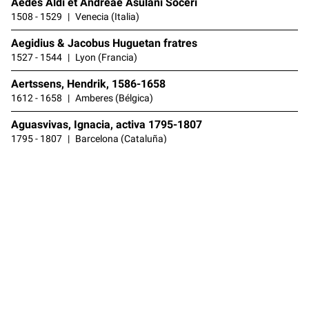
Aedes Aldi et Andreae Asulani Soceri
1508 - 1529
Venecia (Italia)
Aegidius & Jacobus Huguetan fratres
1527 - 1544
Lyon (Francia)
Aertssens, Hendrik, 1586-1658
1612 - 1658
Amberes (Bélgica)
Aguasvivas, Ignacia, activa 1795-1807
1795 - 1807
Barcelona (Cataluña)
Al segno del Diamante
1551 - 1558
Venecia (Italia)
Al segno della Concordia
1579 - 1599
Venecia (Italia)
Al segno della Corona
1541 - 1563
Venecia (Italia)
Al segno della Fontana
1535 - 1597
Venecia (Italia)