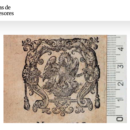
as de
esores