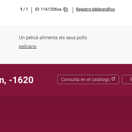
1
/
1
ID: 1161206xa
Registro bibliográfico
Un pelicà alimenta els seus polls
pelícano
n, -1620
Consulta en el catálogo