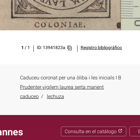
1
/
1
ID: 13941823a
Registro bibliográfico
Caduceu coronat per una òliba i les inicials I B
Prudenter vigilem laurea serta manent
caduceo
lechuza
annes
Consulta en el catálogo