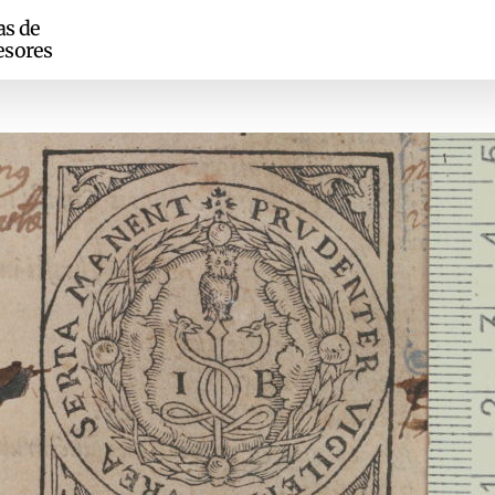
as de
esores