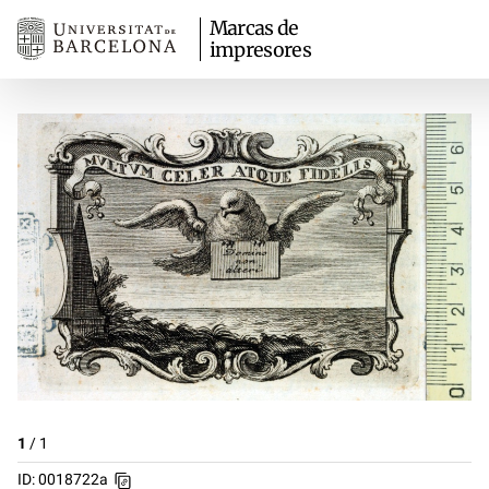
Marcas de
impresores
1
/
1
ID: 0018722a