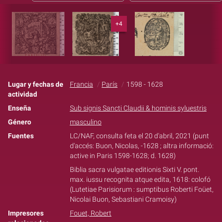
+4
Lugar y fechas de
Francia
París
1598 - 1628
actividad
Enseña
Sub signis Sancti Claudii & hominis syluestris
Género
masculino
Fuentes
LC/NAF, consulta feta el 20 d'abril, 2021 (punt
d'accés: Buon, Nicolas, -1628 ; altra informació:
active in Paris 1598-1628; d. 1628)
Biblia sacra vulgatae editionis Sixti V. pont.
max. iussu recognita atque edita, 1618: colofó
(Lutetiae Parisiorum : sumptibus Roberti Foüet,
Nicolai Buon, Sebastiani Cramoisy)
Impresores
Fouet, Robert