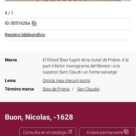
1
/
1
ID: 0051626a
Registro bibliográfico
Marca
El filòsof Bias fugint de la ciutat de Priene. A la
part inferior monograma del llibreter i a la
superior Sant Claudi i un home salvatge
Lema
Omnia mea mecum porto
Término marca
Bias de Priena
San Claudio
Buon, Nicolas, -1628
Consulta en el catálogo
Enlace permanente