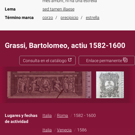
més amunt, hi ha una estrella
Lema
sed tamen illaese
Término marca
corzo
precipicio
estrella
Grassi, Bartolomeo, actiu 1582-1600
Consulta en el catálogo
Enlace permanente
Lugares y fechas
Italia
Roma
1582 - 1600
de actividad
Italia
Venecia
1586