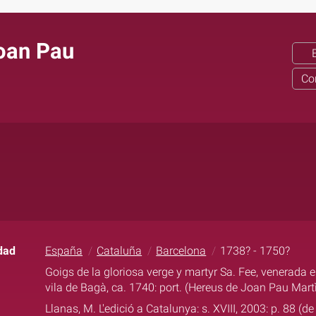
oan Pau
Co
dad
España
Cataluña
Barcelona
1738? - 1750?
Goigs de la gloriosa verge y martyr Sa. Fee, venerada e
vila de Bagà, ca. 1740: port. (Hereus de Joan Pau Mart
Llanas, M. L'edició a Catalunya: s. XVIII, 2003: p. 88 (