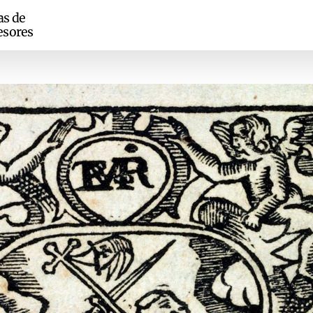
as de
esores