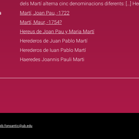
dels Martí alterna cinc denominacions diferents: […] H
s
Martí, Joan Pau, -1722
Martí, Maur, -1754?
Hereus de Joan Pau y Maria Martí
Herederos de Juan Pablo Martí
Herederos de Iuan Pablo Martí
Haeredes Joannis Pauli Marti
bib.fonsantic@ub.edu