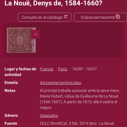
La Nouë, Denys de, 1584-1660?
Consulta en el catálogo
Enlace permanente
+2
Lugar y fechas de
Francia
París
1608? - 1653?
actividad
Enseña
Ad insigne nominis Iesu
Notas
Al principi treballa associat amb la seva mare,
Marie Hubert, vídua de Guillaume de La Nouë
(1546-1601). A partir de 1613, ella li cedirà el
negoci
Género
masculino
Fuente
OCLC WorldCat, 3 feb. 2014 (enc.: La Nouë,