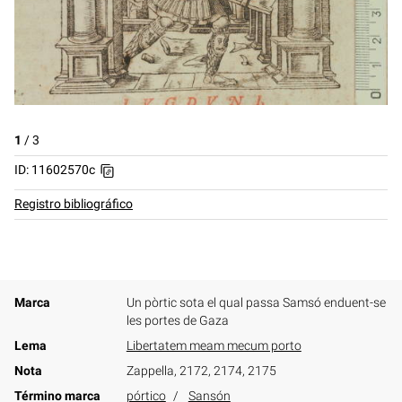
1
/
3
ID: 11602570c
Registro bibliográfico
Marca
Un pòrtic sota el qual passa Samsó enduent-se
les portes de Gaza
Lema
Libertatem meam mecum porto
Nota
Zappella, 2172, 2174, 2175
Término marca
pórtico
Sansón