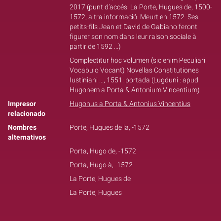
2017 (punt d’accés: La Porte, Hugues de, 1500-
1572; altra informació: Meurt en 1572. Ses
petits-fils Jean et David de Gabiano feront
figurer son nom dans leur raison sociale à
partir de 1592 …)
Complectitur hoc volumen (sic enim Peculiari
Vocabulo Vocant) Novellas Constitutiones
Iustiniani ..., 1551: portada (Lugduni : apud
Hugonem a Porta & Antonium Vincentium)
Impresor
Hugonus a Porta & Antonius Vincentius
relacionado
Nombres
Porte, Hugues de la, -1572
alternativos
Porta, Hugo de, -1572
Porta, Hugo à, -1572
La Porte, Hugues de
La Porte, Hugues