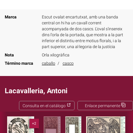
Marca
Escut ovalat encartutxat, amb una banda
central on hi ha un cavall corrent
acompanyada de dos cascs. L'oval s'insereix
dins l'orla de la portada, que mostra a la part
inferior el distintiu entre motius florals, i a la
part superior, una al·legoria de la justícia
Nota
Orla xilogràfica
Término marca
caballo
casco
Lacavalleria, Antoni
Consulta en el catálogo
Enlace permanente
+2