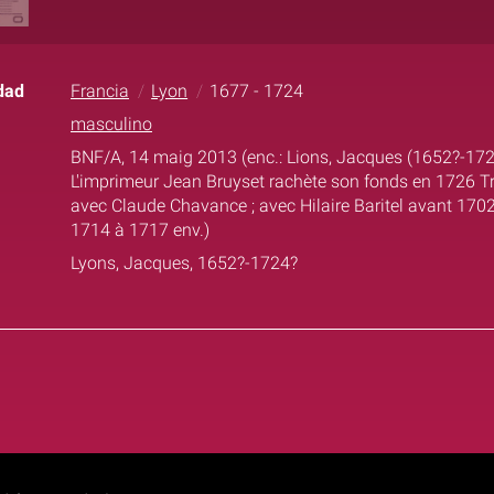
dad
Francia
Lyon
1677 - 1724
masculino
BNF/A, 14 maig 2013 (enc.: Lions, Jacques (1652?-1724?)
L'imprimeur Jean Bruyset rachète son fonds en 1726 Tr
avec Claude Chavance ; avec Hilaire Baritel avant 1702
1714 à 1717 env.)
Lyons, Jacques, 1652?-1724?