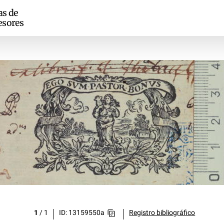
as de
esores
1
/
1
ID: 13159550a
Registro bibliográfico