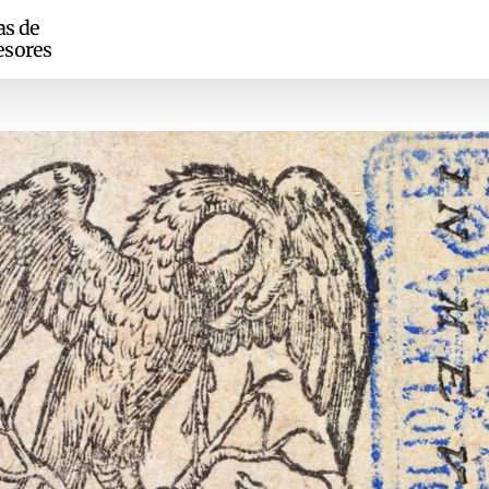
as de
esores