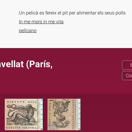
Un pelicà es fereix el pit per alimentar els seus polls
In me mors in me vita
pelícano
vellat (París,
Co