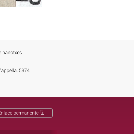
de panotxes
Zappella, 5374
Enlace permanente