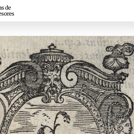
as de
esores