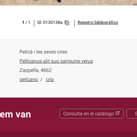
1
/
1
ID: 0130138a
Registro bibliográfico
Pelicà i les seves cries
Pellicanus alit suo sanguine verus
Zappella, 4662
pelícano
cría
laem van
Consulta en el catálogo