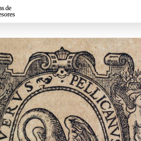
as de
esores