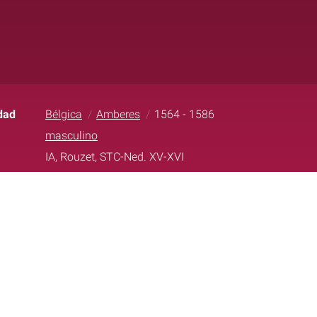
dad
Bélgica
Amberes
1564 - 1586
masculino
IA, Rouzet, STC-Ned. XV-XVI
bib.fonsantic@ub.edu