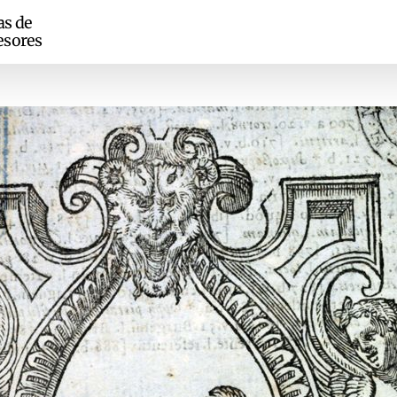
as de
esores