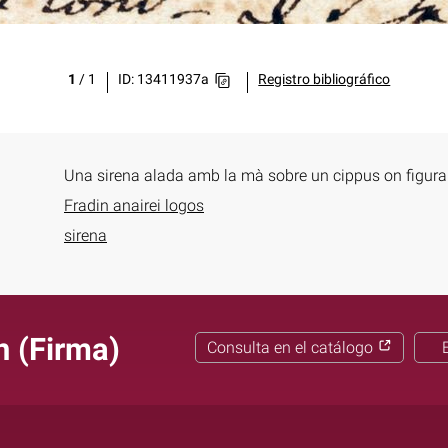
1
/
1
ID: 13411937a
Registro bibliográfico
Una sirena alada amb la mà sobre un cippus on figura
Fradin anairei logos
sirena
n (Firma)
Consulta en el catálogo