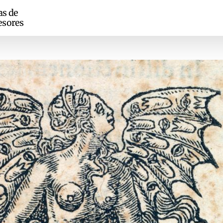
as de
esores