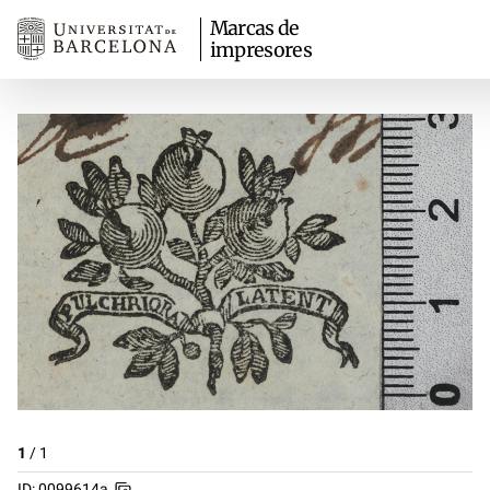
Marcas de
impresores
1
/
1
ID: 0099614a