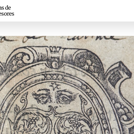
as de
esores