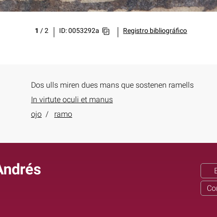
1
/
2
ID: 0053292a
Registro bibliográfico
Dos ulls miren dues mans que sostenen ramells
In virtute oculi et manus
ojo
ramo
Andrés
Co