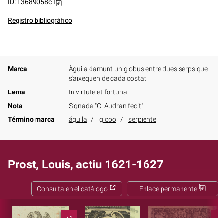
ID: 13689058c
Registro bibliográfico
Marca
Àguila damunt un globus entre dues serps que
s'aixequen de cada costat
Lema
In virtute et fortuna
Nota
Signada "C. Audran fecit"
Término marca
águila
globo
serpiente
Prost, Louis, actiu 1621-1627
Consulta en el catálogo
Enlace permanente
+1