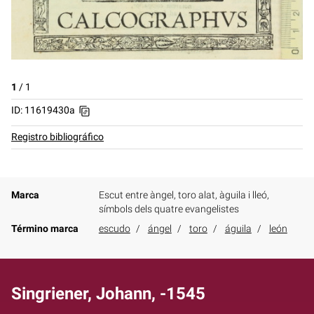
1
/
1
ID: 11619430a
Registro bibliográfico
Marca
Escut entre àngel, toro alat, àguila i lleó,
símbols dels quatre evangelistes
Término marca
escudo
ángel
toro
águila
león
Singriener, Johann, -1545