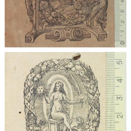
1574 - 1609
Ginebra (Suiza)
1586? - 1597?
Heidelberg (Alemania)
1576? - 1587?
Lyon (Francia)
1587 - 1597
Heidelberg (Alemania)
1574 - 1609
Ginebra (Suiza)