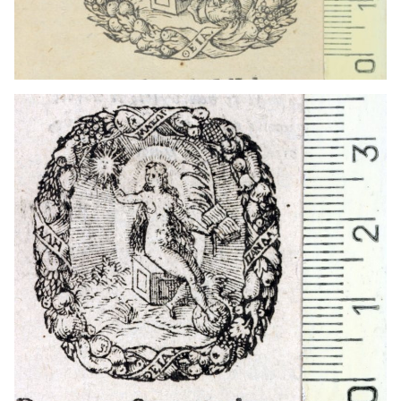
1586? - 1597?
Heidelberg (Alemania)
1576? - 1587?
Lyon (Francia)
1673 - 1677
Mainz (Alemania)
1667 - 1681
Fráncfort del Meno (Alemania)
1673 - 1677
Heidelberg (Alemania)