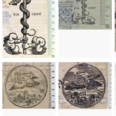
a)
1659 - 1698
París (Francia)
1659 - 1698
París (Francia)