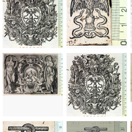
1627 - 1642
Lyon (Francia)
1627 - 1642
Lyon (Francia)
1588 - 1589
Barcelona (Cataluña)
1589 - 1646?
Lyon (Francia)
15
1539 - 1573
Venecia (Italia)
1539 - 1573
Venecia (Italia)
1