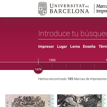
Marc
impr
Impresor
Lugar
Lema
Enseña
Térm
Hemos encontrado
185
Marcas de impresores 