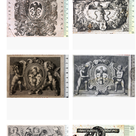
1627 - 1642
Lyon (Francia)
1627 - 1642
Lyon (Francia)
1589 - 1646?
Lyon (Francia)
1589 - 1646?
Lyon (Francia)
1634 - 1648
Lyon (Francia)
1539 - 1573
Venecia (Italia)