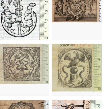
1627 - 1642
Lyon (Francia)
1634 - 1648
Lyon (Francia)
1627 - 1642
Lyon (Francia)
90 - 1591
Barcelona (Cataluña)
539 - 1573
Venecia (Italia)
1607 - 1653
Ginebra (Suiza)