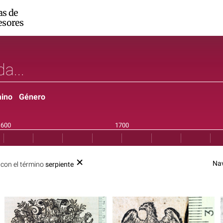
as de
esores
ino
Género
Na
con el término
serpiente