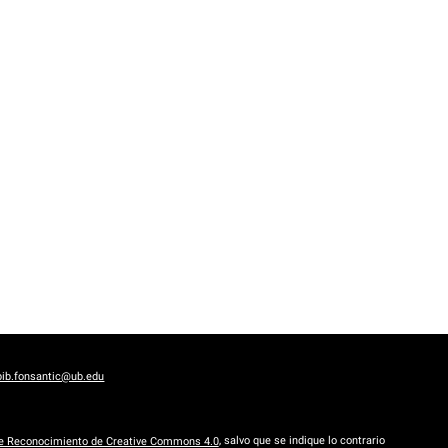
bib.fonsantic@ub.edu
de Reconocimiento de Creative Commons 4.0
, salvo que se indique lo contrario