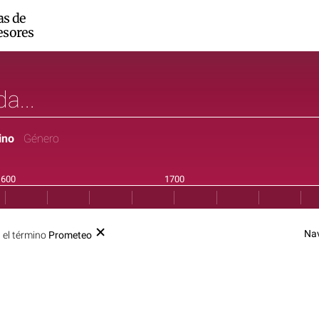
as de
esores
ino
Género
Na
 el término
Prometeo