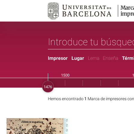
Marc
impr
Impresor
Lugar
Lema
Enseña
Térm
Hemos encontrado
1
Marca de impresores con