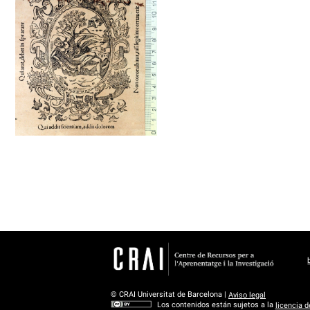
1568 - 1572
Barcelona (Cataluña)
© CRAI Universitat de Barcelona |
Aviso legal
Los contenidos están sujetos a la
licencia 