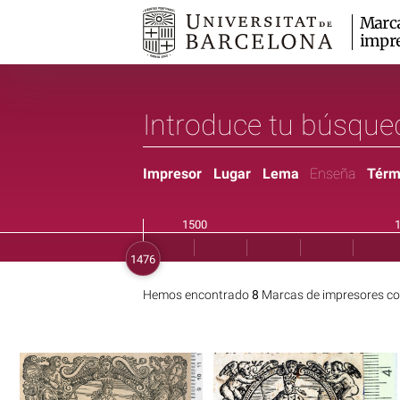
Marc
impr
Impresor
Lugar
Lema
Enseña
Térm
Hemos encontrado
8
Marcas de impresores co