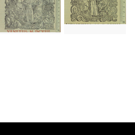
1608? - 1613?
Venecia (Italia)
 1613?
Venecia (Italia)