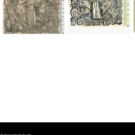
1567 - 1627
Venecia (Italia)
1608? -
1567 - 1627
Venecia (Italia)