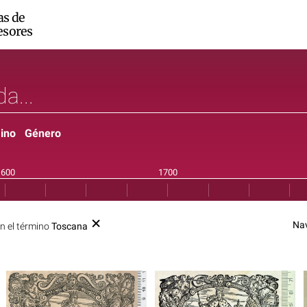
as de
esores
ino
Género
Na
n el término
Toscana