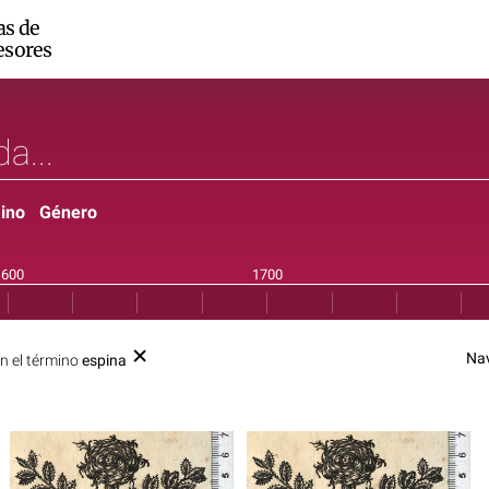
as de
esores
ino
Género
Na
n el término
espina