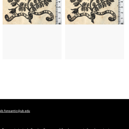
700?
Roma (Italia)
1685? - 1702?
Roma (Italia)
bib.fonsantic@ub.edu