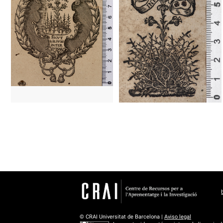
1692? - 1
1513 - 1547
Colonia (Alemania)
1535 - 1538
Marburgo (Alemania)
1513 - 1547
Colonia (Alemania)
1535 - 1538
Marburgo (Alemania)
© CRAI Universitat de Barcelona |
Aviso legal