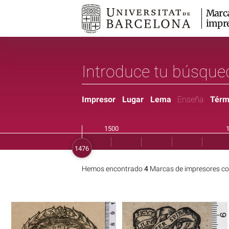
Marc
impr
Impresor
Lugar
Lema
Enseña
Térm
Hemos encontrado
4
Marcas de impresores co