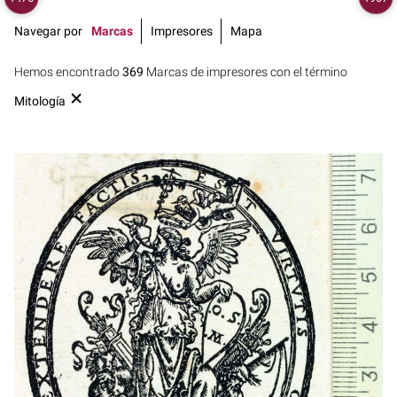
Navegar por
Marcas
Impresores
Mapa
Hemos encontrado
369
Marcas de impresores con el término
Mitología