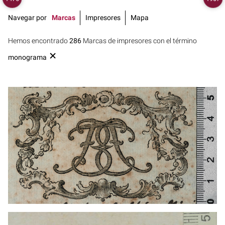
Navegar por
Marcas
Impresores
Mapa
Hemos encontrado
286
Marcas de impresores con el término
monograma
1806? - 1822
Versalles (Francia)
1809 - 1812
París (Francia)
1822 - 1825
París (Francia)