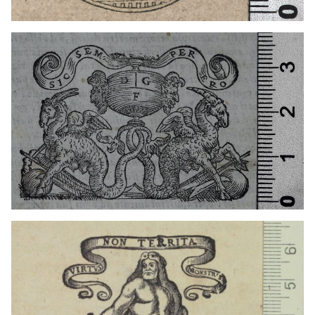
1529 - 1532
París (Francia)
1609? - 1674
París (Francia)