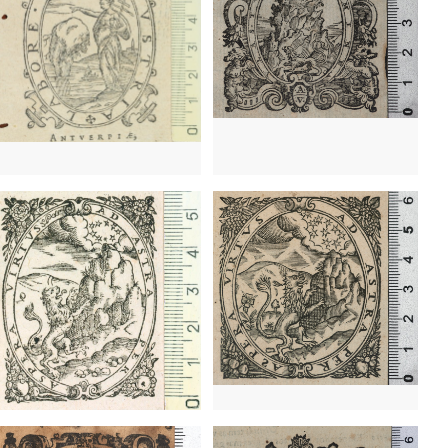
1584 - 1589
París (Francia)
1584 - 1589
París (Francia)
1594 - 1610
París (Francia)
1594 - 1610
París (Francia)
1589 - 1612
Pavía (Italia)
9 - 1624
Amberes (Bélgica)
1642 - 1647?
Venecia (Italia)
Lisboa (Portugal)