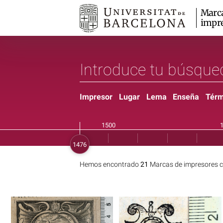
Marc
impr
Impresor
Lugar
Lema
Enseña
Térm
Hemos encontrado
21
Marcas de impresores c