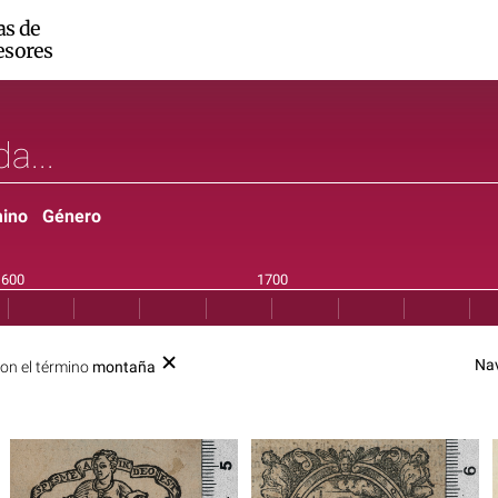
as de
esores
ino
Género
Na
on el término
montaña