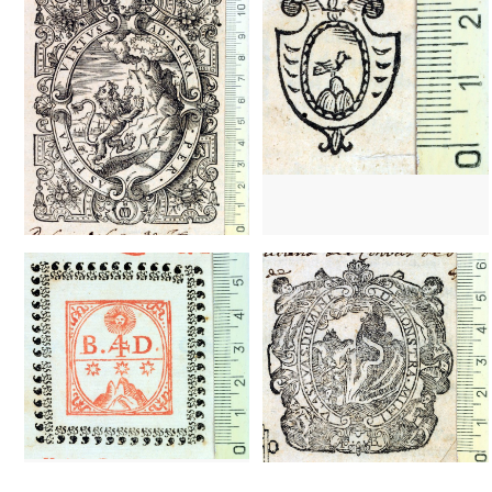
1633? - 1673?
Valencia (Comunidad Valenciana)
1620? - 1628?
Lisboa (Portugal
1