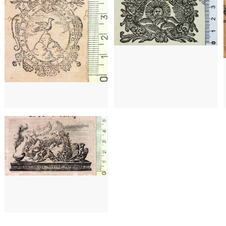
)
697 - 1709
Utrecht (Países Bajos)