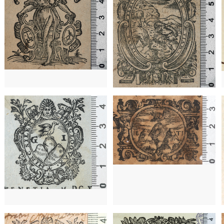
1620 - 1640
Venecia (Italia)
1620 - 1640
Venecia (Italia)
1621 - 1627
Venecia (Italia)
158
1558 - 1588
París (Francia)
1584 - 1620
Venecia (Italia)
1659 - 1713
Milán (Italia)